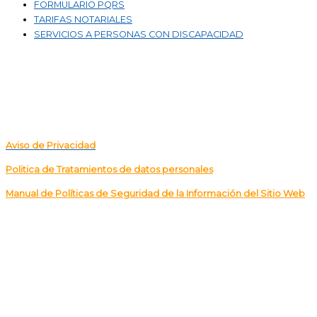
FORMULARIO PQRS
TARIFAS NOTARIALES
SERVICIOS A PERSONAS CON DISCAPACIDAD
POLITICA DE TRATAMIENTOS DE DATOS PERSONALES
Aviso de Privacidad
Politica de Tratamientos de datos personales
Manual de Políticas de Seguridad de la Información del Sitio Web
CALLE
85 No. 48-01 BLOQUE 24 LOCAL 291 – DENTRO DE LA
CENTRAL MAYORISTA DE ANTIOQUIA – ITAGÜI
Tel.
57+(4) 3224263 – 57+(301) 4113205
Correo para notificaciones judiciales: