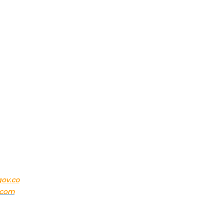
E ANTIOQUIA – ITAGÜI
gov.co
.com