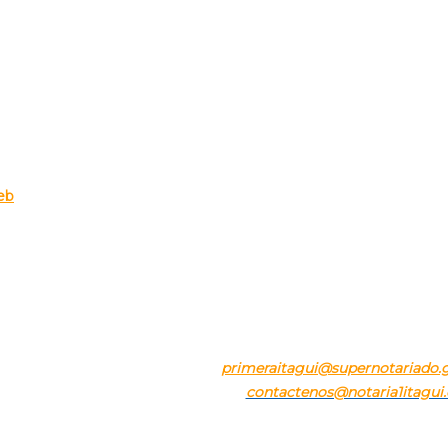
eb
BLOQUE 24 LOCAL 291 – DENTRO DE LA CENTRAL MAYORISTA D
Tel.
57+(4) 3224263 – 57+(301) 4113205
o para notificaciones judiciales:
primeraitagui@supernotariado.
eo para orientación e información:
contactenos@notaria1itagui