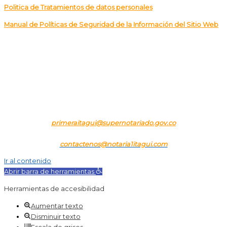
Politica de Tratamientos de datos personales
Manual de Políticas de Seguridad de la Información del Sitio Web
CALLE
85 No. 48-01 BLOQUE 24 LOCAL 291 – DENTRO DE LA
CENTRAL MAYORISTA DE ANTIOQUIA – ITAGÜI
Tel.
57+(4) 3224263 – 57+(301) 4113205
Correo para notificaciones judiciales:
primeraitagui@supernotariado.gov.co
Correo para orientación e información:
contactenos@notaria1itagui.com
Ir al contenido
Abrir barra de herramientas
Herramientas de accesibilidad
Aumentar texto
Disminuir texto