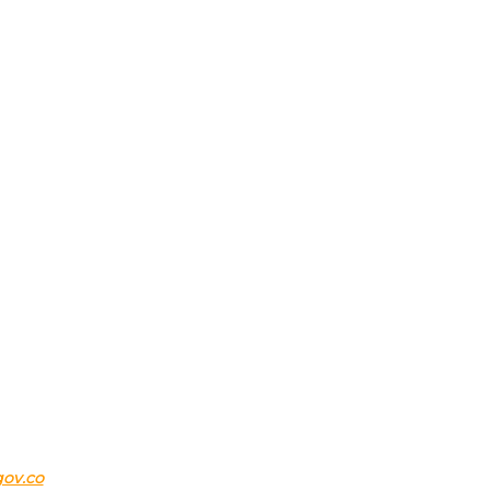
E ANTIOQUIA – ITAGÜI
gov.co