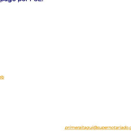
eb
BLOQUE 24 LOCAL 291 – DENTRO DE LA CENTRAL MAYORISTA D
Tel.
57+(4) 3224263 – 57+(301) 4113205
o para notificaciones judiciales:
primeraitagui@supernotariado.